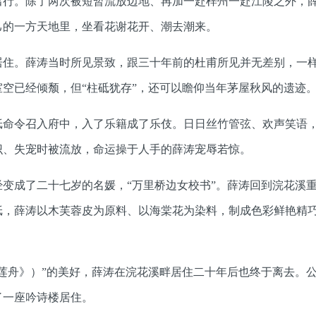
出行。除了两次被短暂流放边地、再加一赴梓州一赴江陵之外，
己的一方天地里，坐看花谢花开、潮去潮来。
居住。薛涛当时所见景致，跟三十年前的杜甫所见并无差别，一
空已经倾颓，但“柱砥犹存”，还可以瞻仰当年茅屋秋风的遗迹
纸命令召入府中，入了乐籍成了乐伎。日日丝竹管弦、欢声笑语
识、失宠时被流放，命运操于人手的薛涛宠辱若惊。
变成了二十七岁的名媛，“万里桥边女校书”。薛涛回到浣花溪
纸，薛涛以木芙蓉皮为原料、以海棠花为染料，制成色彩鲜艳精
莲舟》）”的美好，薛涛在浣花溪畔居住二十年后也终于离去。公元
了一座吟诗楼居住。