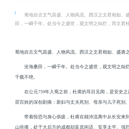
蜀地自古文气昌盛、人物风流。西汉之文君相如、
田，一瞬千年。处当今之盛世，观文明之灿烂，而文君
蜀地自古文气昌盛、人物风流。西汉之文君相如、盛唐
沧海桑田，一瞬千年。处当今之盛世，观文明之灿
千载不绝。
在公元759年入蜀之前，杜甫的耳目见闻，是安史
层百姓的深创剧痛：新妇与丈夫死别、母亲与儿子死别
带着惊恐与身心俱疲，杜甫在颠沛流离中从长安来到
山疮痍，处于大后方的成都却富庶闲适、安享太平。强烈