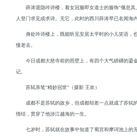
薛涛退隐吟诗楼，着女冠服即女道士的服饰“偃息其
人登门求见或求诗。无它，此时的西川薛涛早已名闻海
身处吟诗楼上，既能听见安居太平时的小儿笑语，
慢老去。
今日成都大慈寺前的照壁上，有四个大气磅礴的鎏金
记。
苏轼亲笔“精妙冠世”（摄影 王欢）
成都不是苏轼的故乡，但成都却差一点就成了苏轼
情结，贯穿了他涉江越海的一生。
七岁时，苏轼就在故事中知道了蜀宫和摩诃池上的