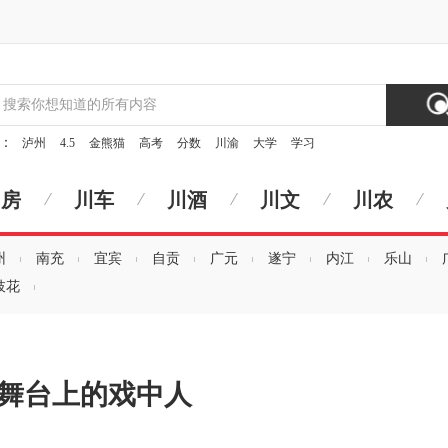
索：
泸州
4.5
金熊猫
高考
分数
川渝
大学
学习
川房
川车
川酒
川文
川农
州
南充
宜宾
自贡
广元
遂宁
内江
乐山
枝花
舞台上的戏中人