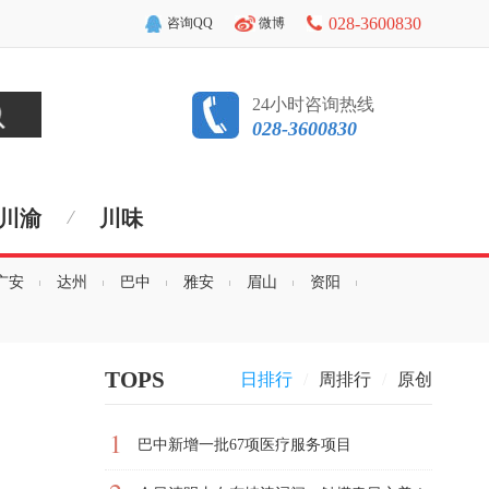
028-3600830
咨询QQ
微博
24小时咨询热线
028-3600830
川渝
川味
广安
达州
巴中
雅安
眉山
资阳
TOPS
日排行
/
周排行
/
原创
1
巴中新增一批67项医疗服务项目