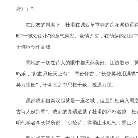
府》）”
在朋友的帮助下，杜甫在城西草堂寺的浣花溪边觅得
时“一览众山小”的意气风发、豪情万丈，在动荡的乱世
个诗歌创作高峰。
蜀地的一切在诗人的眼中都天然美好。江边散步，繁
鸣乐，“此曲只应天上有”；寻迹怀古，“长使英雄泪满襟
吴万里船”，于斗室之中思接千载、视通万里。
虽然成都自秦汉起就是一座名城，但直到杜甫入蜀
古诗人例到蜀”。成都的宽适造就了杜甫的不朽名篇，杜
明代学者李长祥所说，“少陵诗，得蜀山水吐气；蜀山水