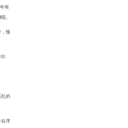
常年有
酬唱。
中，慢
目印
还乱的
并在序