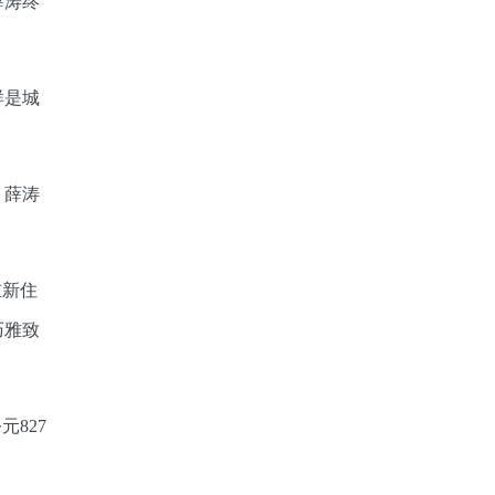
薛涛终
样是城
。
，薛涛
重新住
巧雅致
827