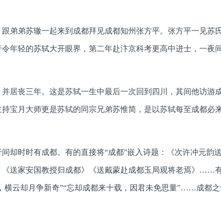
下，跟弟弟苏辙一起来到成都拜见成都知州张方平。张方平一见苏
行令年轻的苏轼大开眼界，第二年赴汴京科考更高中进士，一夜
山，并居丧三年。这是苏轼一生中最后一次回到四川，其间他访游
主持宝月大师更是苏轼的同宗兄弟苏惟简，是以苏轼每至成都必
。
间却时时有成都。有的直接将“成都”嵌入诗题：《次许冲元韵
》《送家安国教授归成都》《送戴蒙赴成都玉局观将老焉》……
，横云却月争新奇”“忘却成都来十载，因君未免思量”……成都之