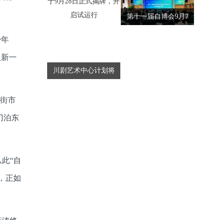
第十一届自博会9月7
日在自贡开启 这些
少年
精彩活动等你来
入新一
川剧艺术中心计划将
于9月28日正式揭
；街市
牌，开启试运行
门泊东
此“自
，正如