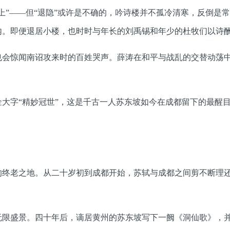
上”——但“退隐”或许是不确的，吟诗楼并不孤冷清寒，反倒是
内。即便退居小楼，也时时与年长的刘禹锡和年少的杜牧们以诗
也会惊闻南诏攻来时的百姓哭声。薛涛在和平与战乱的交替动荡
大字“精妙冠世”，这是千古一人苏东坡如今在成都留下的最醒
的终老之地。从二十岁初到成都开始，苏轼与成都之间剪不断理
无限盛景。四十年后，谪居黄州的苏东坡写下一阙《洞仙歌》，