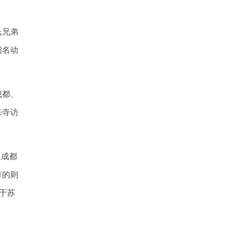
氏兄弟
间名动
成都、
来寺访
送成都
有的则
于苏