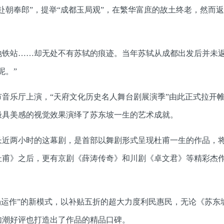
赴朝奉郎”，提举“成都玉局观”，在繁华富庶的故土终老，然而
地铁站……却无处不有苏轼的痕迹。当年苏轼从成都出发后并未
泥。”
音乐厅上演，“天府文化历史名人舞台剧展演季”由此正式拉开
极具美感的视觉效果演绎了苏东坡一生的艺术成就。
长近两小时的这幕剧，是首部以舞剧形式呈现杜甫一生的作品，
杜甫》之后，更有京剧《薛涛传奇》和川剧《卓文君》等精彩杰
市场运作”的新模式，以补贴五折的超大力度利民惠民，无论《苏东
如潮好评也打造出了作品的精品口碑。