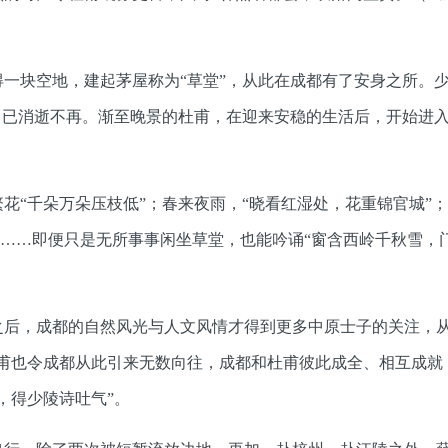
一块空地，建起茅屋称为“草堂”，从此在成都有了安身之所。
中已消逝不再。渐至晚景的杜甫，在迎来安稳的生活后，开始进
花“千朵万朵压枝低”；春来夜雨，“晓看红湿处，花重锦官城”
”……即便只是无所事事闲坐草堂，也能吟诵“窗含西岭千秋雪，
之后，成都的自然风光与人文风情才得到更多中原士子的关注，从
甫也令成都从此引来无数向往，成都和杜甫彼此成全、相互成就
，得少陵诗吐气”。