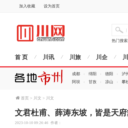
加入收藏
设为首页
热门搜
首 页
川讯
川旅
川企
成都
绵阳
德阳
泸
阿坝
甘孜
凉山
攀
首页
>
川文
>
川文
文君杜甫、薛涛东坡，皆是天府
2023-10-10 09:26:46
作者：