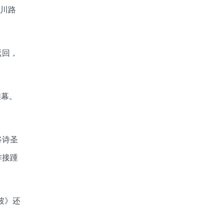
返川路
返回，
帷幕。
将诗圣
作接踵
坡》还