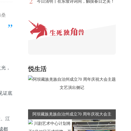
2
今日清明丨在东坡诗词间，触摸春日之美！
海桑
之光，
悦生活
见证底
阿坝藏族羌族自治州成立70 周年庆祝大会主
天、江
题文艺演出侧记
成都