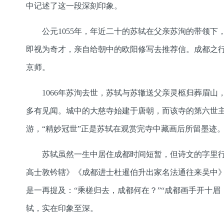
中记述了这一段深刻印象。
公元1055年，年近二十的苏轼在父亲苏洵的带领
即视为奇才，亲自给朝中的欧阳修写去推荐信。成都之
京师。
1066年苏洵去世，苏轼与苏辙送父亲灵柩归葬眉
多有见闻。城中的大慈寺始建于唐朝，而该寺的第六世
游，“精妙冠世”正是苏轼在观赏完寺中藏画后所留墨迹
苏轼虽然一生中居住成都时间短暂，但诗文的字里行
高士敦钤辖》《成都进士杜暹伯升出家名法通往来吴中
是一再提及：“乘槎归去，成都何在？”“成都画手开十眉
轼，实在印象至深。