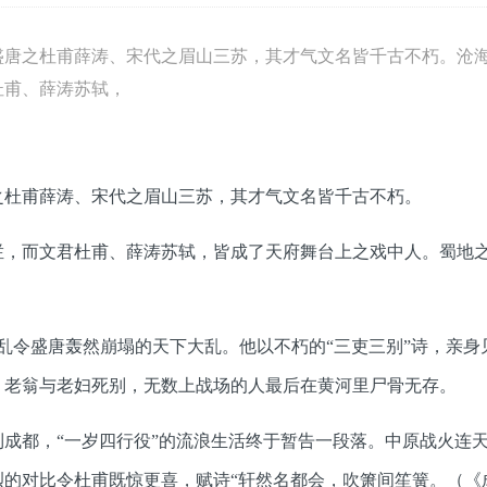
盛唐之杜甫薛涛、宋代之眉山三苏，其才气文名皆千古不朽。沧
杜甫、薛涛苏轼，
之杜甫薛涛、宋代之眉山三苏，其才气文名皆千古不朽。
烂，而文君杜甫、薛涛苏轼，皆成了天府舞台上之戏中人。蜀地
之乱令盛唐轰然崩塌的天下大乱。他以不朽的“三吏三别”诗，亲身
、老翁与老妇死别，无数上战场的人最后在黄河里尸骨无存。
成都，“一岁四行役”的流浪生活终于暂告一段落。中原战火连
的对比令杜甫既惊更喜，赋诗“轩然名都会，吹箫间笙簧。（《