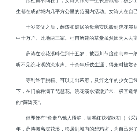
跟杜甫不同在于，女诗人薛涛一生长居成都，极少
生都在成都城内几平方公里的范围内活动。女诗人在自
十岁丧父之后，薛涛和孀居的母亲安氏搬到浣花溪
中十万户、此地两三家。杜甫所建的草堂虽然因为人去室
薛涛在浣花溪畔住到十五岁，被西川节度使韦皋一
听不见浣花溪的流水声。十余年乐伎生涯，得宠时被赏
等到终于脱籍、可以走出幕府，及笄之年的少女已经
下，在门前种满了琵琶花。浣花溪水清澈异常、极宜造
的“薛涛笺”。
但即便有“兔走乌驰人语静，满溪红袂欋歌初（《采
年，薛涛搬离浣花溪，移居到城内的碧鸡坊，为自己起