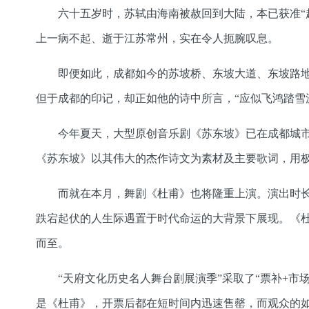
六十五岁时，苏轼由海南被赦回到大陆，本已获准“
上一病不起、逝于江苏常州，实在令人扼腕叹息。
即便如此，成都如今的苏坡桥、东坡大道、东坡路
但于成都的印记，却正如他的诗中所言，“应似飞鸿踏雪
今年夏天，大型原创音乐剧《苏东坡》已在成都城市
《苏东坡》以其伟大的杰作诗文为素材及主要歌词，用
而就在本月，舞剧《杜甫》也将隆重上演。演出时
跌宕起伏的人生际遇置于时代命运的大背景下展现。《
而至。
“天府文化历史名人舞台剧展演季”采取了“票补+
是《杜甫》，开票后都在短时间内迅速售罄，而观众的