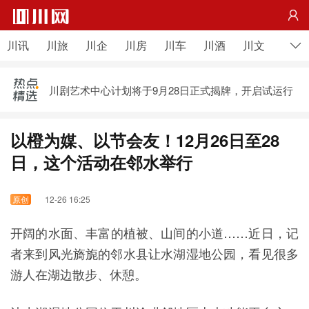

第十一届自博会9月7日在自贡开启 这些精彩活动等你
来
川讯
川旅
川企
川房
川车
川酒
川文
川农
阿坝藏族羌族自治州成立70 周年庆祝大会主题文艺演
出侧记
川剧艺术中心计划将于9月28日正式揭牌，开启试运行
第十一届自博会9月7日在自贡开启 这些精彩活动等你
来
以橙为媒、以节会友！12月26日至28
阿坝藏族羌族自治州成立70 周年庆祝大会主题文艺演
出侧记
日，这个活动在邻水举行
12-26 16:25
开阔的水面、丰富的植被、山间的小道……近日，记
者来到风光旖旎的邻水县让水湖湿地公园，看见很多
游人在湖边散步、休憩。