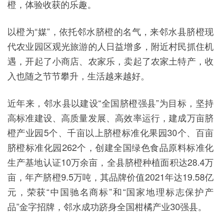
橙，体验收获的乐趣。
以橙为“媒”，依托邻水脐橙的名气，来邻水县脐橙现
代农业园区观光旅游的人日益增多，附近村民抓住机
遇，开起了小商店、农家乐，卖起了农家土特产，收
入也随之节节攀升，生活越来越好。
近年来，邻水县以建设“全国脐橙强县”为目标，坚持
高标准建设、高质量发展、高效率运行，建成万亩脐
橙产业园5个、千亩以上脐橙标准化果园30个、百亩
脐橙标准化园262个，创建全国绿色食品原料标准化
生产基地认证10万余亩，全县脐橙种植面积达28.4万
亩，年产脐橙9.5万吨，其品牌价值2021年达19.58亿
元，荣获“中国驰名商标”和“国家地理标志保护产
品”金字招牌，邻水成功跻身全国柑橘产业30强县。