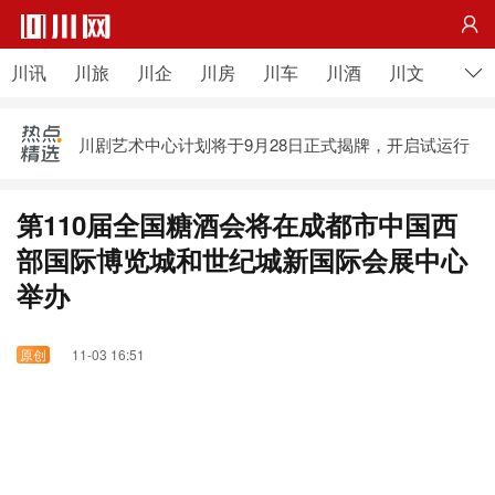

第十一届自博会9月7日在自贡开启 这些精彩活动等你
来
川讯
川旅
川企
川房
川车
川酒
川文
川农
阿坝藏族羌族自治州成立70 周年庆祝大会主题文艺演
出侧记
川剧艺术中心计划将于9月28日正式揭牌，开启试运行
第十一届自博会9月7日在自贡开启 这些精彩活动等你
来
第110届全国糖酒会将在成都市中国西
阿坝藏族羌族自治州成立70 周年庆祝大会主题文艺演
出侧记
部国际博览城和世纪城新国际会展中心
举办
11-03 16:51